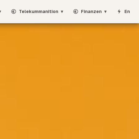
▾
Telekummanition
▾
Finanzen
▾
Energi